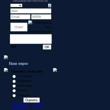
200
Наш опрос
Оцените мой сайт
Отлично
Хорошо
Неплохо
Плохо
Ужасно
Результаты
|
Архив
опросов