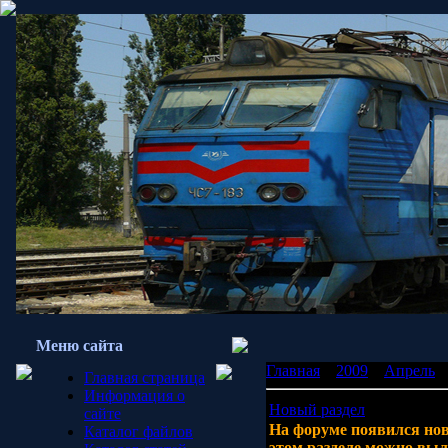
Меню сайта
Главная
»
2009
»
Апрель
»
Главная страница
Информация о
Новый раздел
сайте
На форуме появился нов
Каталог файлов
этом разделе можно выл