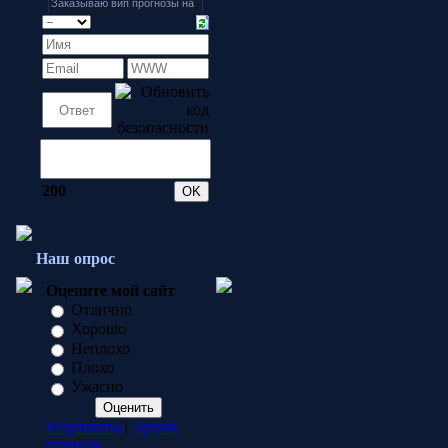
200
Наш опрос
Оцените мой сайт
Отлично
Хорошо
Неплохо
Плохо
Ужасно
Результаты
|
Архив
опросов